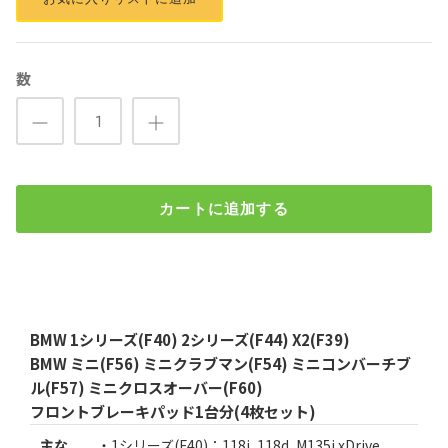
数
カートに追加する
BMW 1シリーズ､2シリーズ､X2用 BMWミニ用 低ダスト フロン
トブレーキパッド
検索
¥20,700
BMW 1シリーズ(F40) 2シリーズ(F44) X2(F39)
（税込）
BMW ミニ(F56) ミニクラブマン(F54) ミニコンバーチブ
ル(F57) ミニクロスオーバー(F60)
数
フロントブレーキパッド1台分(4枚セット)
主な
・1シリーズ(F40)：118i, 118d, M135i xDrive