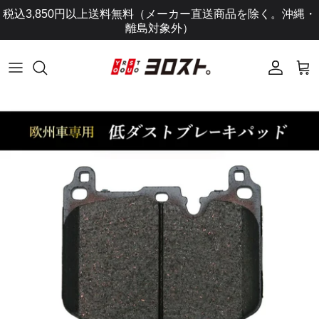
コ
税込3,850円以上送料無料（メーカー直送商品を除く。沖縄・
ン
離島対象外）
テ
ン
ツ
に
ス
キ
ッ
プ
し
ま
す