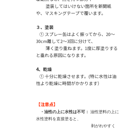
塗装してはいけない箇所を新聞紙
や、マスキングテープで覆います。
３、塗装
① スプレー缶はよく振ってから、20〜
30cm離して2〜3回に分けて、
薄く塗り重ねます。1度に厚塗りする
と垂れる原因になります。
4、乾燥
① 十分に乾燥させます。(特に水性は油
性より乾燥に時間がかかります）
【注意点】
・油性の上に水性は不可：
油性塗料の上に
水性塗料を直接塗ると、
剥がれやすく