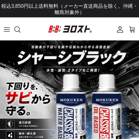
コ
税込3,850円以上送料無料（メーカー直送商品を除く。沖縄・
ン
離島対象外）
テ
ン
ツ
に
ス
キ
ッ
プ
し
ま
す