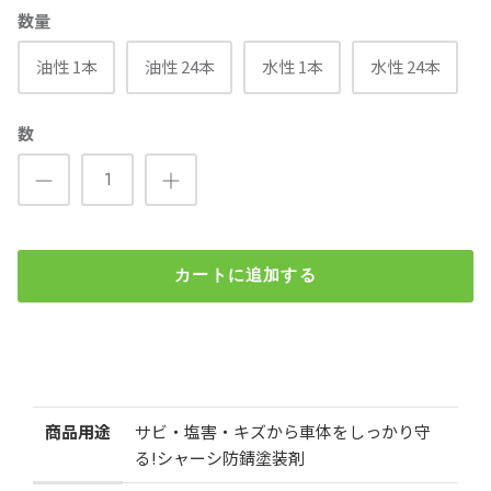
数量
油性 1本
油性 24本
水性 1本
水性 24本
数
カートに追加する
シャーシブラック（油性/水性）420ml
¥580
（税込）
検索
商品用途
サビ・塩害・キズから車体をしっかり守
る!シャーシ防錆塗装剤
数量