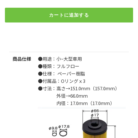
カートに追加する
IO-12 MAXオイルフィルター（エルフ350、エルフ450、エル
フ、アトラス、コンドル、タイタン）
検索
¥900
（税込）
商品仕様
●用途：
小~大型車用
●種類：フルフロー
数量
●仕様： ペーパー樹脂
●付属品：Oリングｘ3
1個
10個set
●寸法：高さ→151.0ｍｍ（157.0ｍｍ）
外径→66.0ｍｍ
内径：17.0ｍｍ（17.0ｍｍ）
数