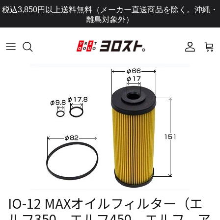
コ
税込3,850円以上送料無料（メーカー直送商品を除く。沖縄・
ン
離島対象外）
テ
ン
ツ
に
ス
キ
ッ
プ
し
ま
す
IO-12 MAXオイルフィルター（エ
ルフ350、エルフ450、エルフ、ア