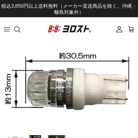
コ
税込3,850円以上送料無料（メーカー直送商品を除く。沖縄・
ン
離島対象外）
テ
ン
ツ
に
ス
キ
ッ
プ
し
ま
す