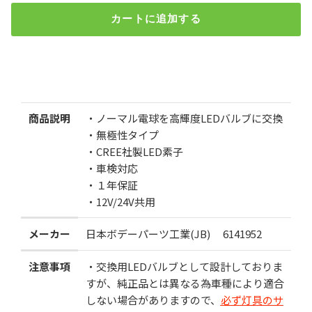
カートに追加する
JB激光LEDセラミックバルブ クリア 12V/24V共用 2個入 LSL-
953
検索
¥3,000
（税込）
商品説明
・ノーマル電球を高輝度LEDバルブに交換
・無極性タイプ
数
・CREE社製LED素子
・車検対応
・１年保証
・12V/24V共用
メーカー
日本ボデーパーツ工業(JB)
6141952
カートに追加する
注意事項
・交換用LEDバルブとして設計しておりま
すが、純正品とは異なる為車種により適合
お気に入りに追加
しない場合がありますので、
必ず灯具のサ