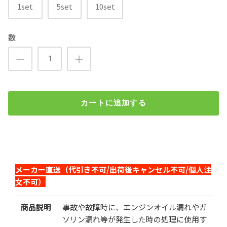
1set
5set
10set
数
カートに追加する
オイル漏れ対策SOSキット
¥7,000
（税込）
検索
メーカー直送（代引き不可/出荷後キャンセル不可/個人注
文不可）
数量
1set
5set
10set
商品説明
事故や故障時に、エンジンオイル漏れやガ
ソリン漏れ等が発生した時の処理に使用す