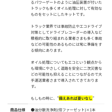
るパワーゲートのように油圧装置が付いた
数
トラックも多くオイル処理に対して有効な
ものをセットにしたキットです。
トラック業界では事故防止やエコドライブ
対策としてドライブレコーダーの導入など
カートに追加する
積極的に取り組まれる業者さまも多く事故
などの可能性のあるものには常に準備をす
る傾向にあります。
お気に入りに追加
オイル処理についてもエコという観点から
も環境にやさしく道路を安全に二次災害な
どの可能性も抑えることにつながるので大
手運送業者さまで導入されてきておりま
す。
もしもの時に、”
備えあれば憂いなし
”
商品仕様
●油分散洗浄剤(倍ファーゼット)×1本