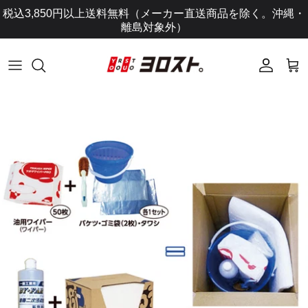
コ
税込3,850円以上送料無料（メーカー直送商品を除く。沖縄・
ン
離島対象外）
テ
ン
ツ
に
ス
キ
ッ
プ
し
ま
す