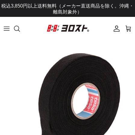
コ
税込3,850円以上送料無料（メーカー直送商品を除く。沖縄・
ン
離島対象外）
テ
ン
ツ
に
ス
キ
ッ
プ
し
ま
す