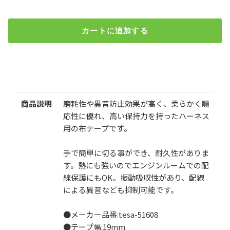
カートに追加する
テサテープ 高級布テープ(51608) 19mm幅×25m
¥1,020
（税込）
検索
商品説明
磨耗性や異音防止効果が高く、柔らかく順
数
応性に優れ、高い保持力を持ったハーネス
用の布テープです。
手で簡単に切る事ができ、耐久性がありま
す。熱にも強いのでエンジンルームでの配
線保護にもOK。振動吸収性があり、配線
カートに追加する
による異音なども抑制可能です。
●メーカー品番:tesa-51608
お気に入りに追加
●テープ幅:19mm