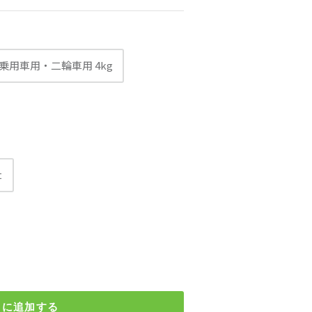
乗用車用・二輪車用 4kg
t
トに追加する