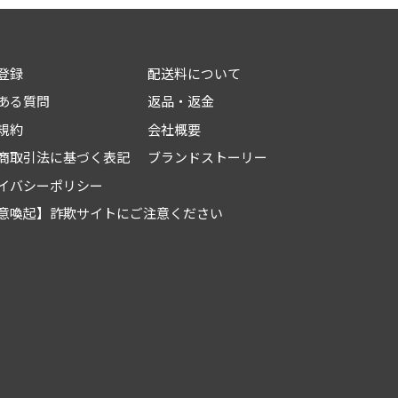
登録
配送料について
ある質問
返品・返金
規約
会社概要
商取引法に基づく表記
ブランドストーリー
イバシーポリシー
意喚起】詐欺サイトにご注意ください
ビードクリーム（乗用車
用/二輪車用/トラック用）
¥1,080