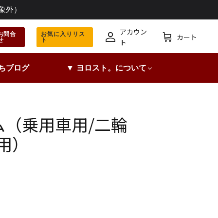
象外）
アカウン
お問合
お気に入りリス
カート
せ
ト
ア
カ
ト
カ
ー
ウ
ト
ちブログ
▼ ヨロスト。について
ン
ト
ム（乗用車用/二輪
用）