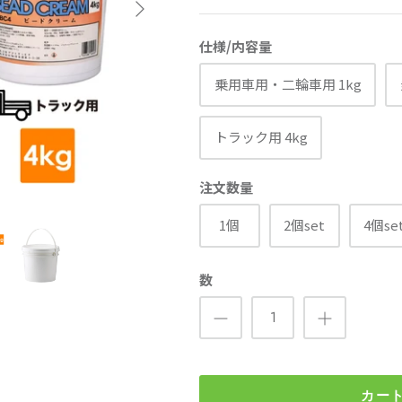
仕様/内容量
乗用車用・二輪車用 1kg
トラック用 4kg
注文数量
1個
2個set
4個se
数
カー