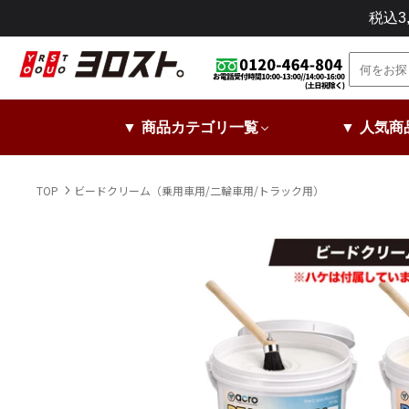
コ
税込
ン
テ
ン
ツ
に
▼ 商品カテゴリ一覧
▼ 人気商
ス
キ
ッ
TOP
ビードクリーム（乗用車用/二輪車用/トラック用）
プ
し
ま
す