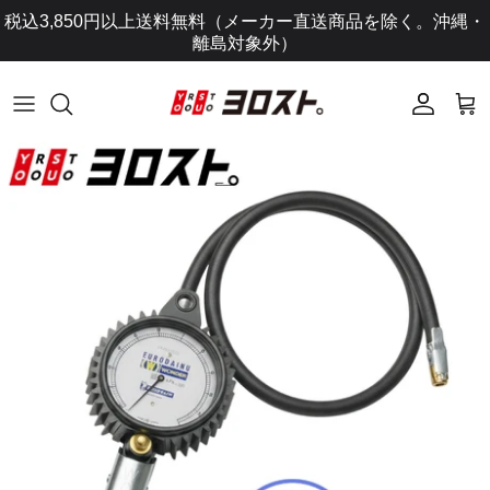
コ
税込3,850円以上送料無料（メーカー直送商品を除く。沖縄・
ン
離島対象外）
テ
ン
ツ
に
ス
キ
ッ
プ
し
ま
す