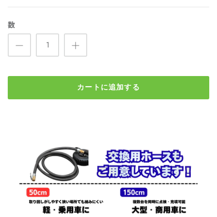
数
カートに追加する
ミシュラン ダイヌゲージ 22PMカプラ付 WD-1991 1200KPa
(タイヤゲージ エアゲージ)
検索
¥14,480
（税込）
数