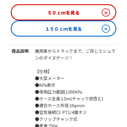
>
５０ｃｍを見る
カートに追加する
>
１５０ｃｍを見る
お気に入りに追加
商品説明
乗用車からトラックまで、ご存じミシュラ
ンのダイヌゲージ！
【仕様】
●大型メーター
●KPa表示
●使用圧力範囲:1200KPa
●ホース全長:1.5m(チャック部含む)
●適合ホース外径:10φmm
●
空気接続口: PT1/4雄ネジ
●クリップチャック式
●重量:750g