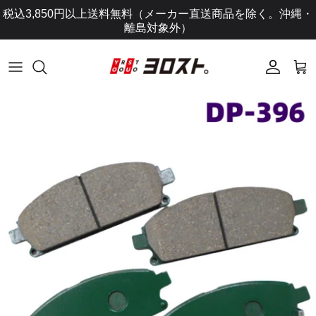
コ
税込3,850円以上送料無料（メーカー直送商品を除く。沖縄・
ン
離島対象外）
テ
ン
ツ
に
ス
キ
ッ
プ
し
ま
す