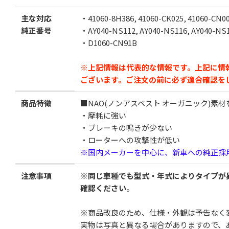
1セット
2セット
主な対応
・41060-8H386, 41060-CK025, 41060-CN00
純正番号
・AY040-NS112, AY040-NS116, AY040-NS1
数
・D1060-CN91B
※上記情報は代表的な情報です。上記に情
ございます。
ご注文の前に必ず適合確認を
商品特徴
■NAO(ノンアスベスト オーガニック)素材
カートに追加する
・摩耗に強い
・ブレーキの鳴きが少ない
お気に入りに追加
・ローターへの攻撃性が低い
※国内メーカーを中心に、新車への純正採
注意事項
※同じ車種でも型式・年式によりタイプが
確認ください
。
※商品改良のため、仕様・外観は予告なく
実物は写真と異なる場合がありますので、