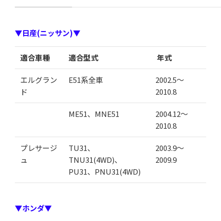
▼日産(ニッサン)▼
適合車種
適合型式
年式
エルグラン
E51系全車
2002.5～
ド
2010.8
ME51、MNE51
2004.12～
2010.8
プレサージ
TU31、
2003.9～
ュ
TNU31(4WD)、
2009.9
PU31、PNU31(4WD)
▼ホンダ▼