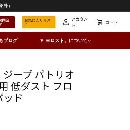
象外）
アカウン
お問合
お気に入りリス
カート
せ
ト
ア
カ
ト
カ
ー
ウ
ト
ちブログ
▼ ヨロスト。について
ン
ト
ジープ パトリオ
用 低ダスト フロ
パッド