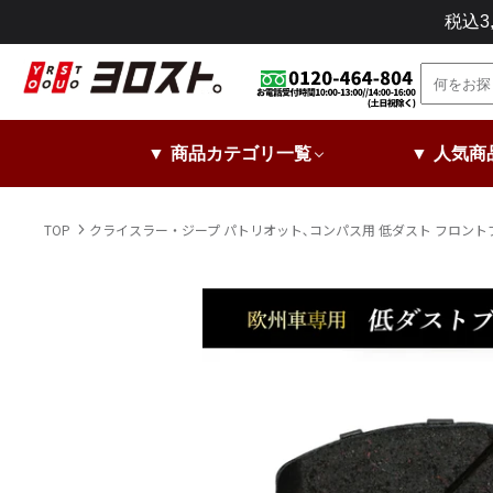
コ
税込
ン
テ
ン
ツ
に
▼ 商品カテゴリ一覧
▼ 人気商
ス
キ
ッ
TOP
クライスラー・ジープ パトリオット､コンパス用 低ダスト フロン
プ
し
ま
す