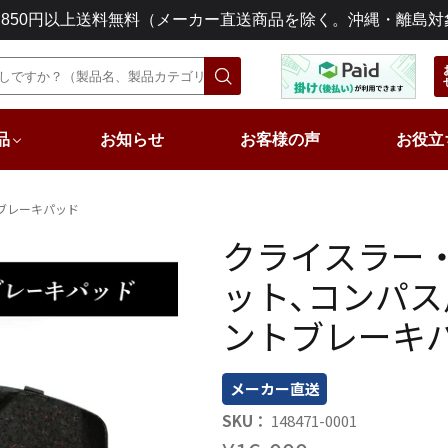
3,850円以上送料無料（メーカー直送商品を除く。沖縄・離島対
品
お知らせ
お客様の声
お役立
トブレーキパッド
クライスラー・
ット､コンパス
ントブレーキ
メーカー直送
SKU：
148471-0001