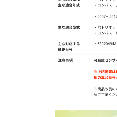
主な適合年式
・コンパス：2.0
・2007～201
主な適合型式
・パトリオット：
・コンパス：MK
主な対応する
・68020494AB
純正番号
注意事項
可聴式センサ
※上記情報は
桁の車台番号
※商品改良の
めご了承くだ