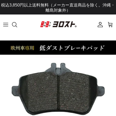
コ
税込3,850円以上送料無料（メーカー直送商品を除く。沖縄・
ン
離島対象外）
テ
ン
ツ
に
ス
キ
ッ
プ
し
ま
す