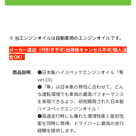
国産車(自動車)用 15W-50 隼エンジンオイル SP/CF (エステル
＋VHVI)
検索
¥24,000
※ 当エンジンオイルは自動車用のエンジンオイルです。
（税込）
メーカー直送（代引き不可/出荷後キャンセル不可/個人注
数
文OK）
商品説明
●日本製ハイスペックエンジンオイル「隼
ver.2.0」
●「隼」は日本車の特性に合わせて、どん
な運転環境でも車両の最高パフォーマンス
カートに追加する
を実現できるよう、研究開発された日本製
ハイスペックエンジンオイル！
お気に入りに追加
●
高速走行時にも優れた潤滑性能と密封性
能を同時に発揮、ドライバーに最高の走行
経験を提供します。