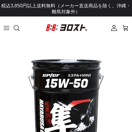
コ
税込3,850円以上送料無料（メーカー直送商品を除く。沖縄・
ン
離島対象外）
テ
ン
ツ
に
ス
キ
ッ
プ
し
ま
す