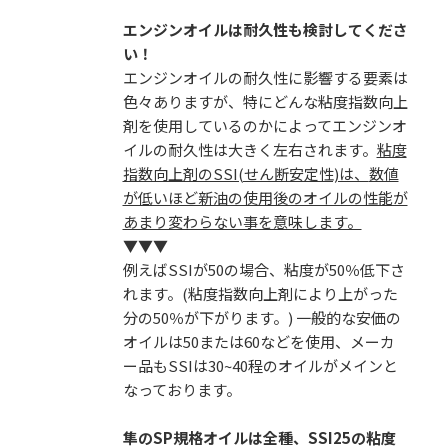
エンジンオイルは耐久性も検討してくださ
い！
エンジンオイルの耐久性に影響する要素は
色々ありますが、特にどんな粘度指数向上
剤を使用しているのかによってエンジンオ
イルの耐久性は大きく左右されます。
粘度
指数向上剤のSSI(せん断安定性)は、
数値
が低いほど新油の使用後のオイルの性能が
あまり変わらない事を意味します。
▼▼▼
例えばSSIが50の場合、粘度が50％低下さ
れます。(粘度指数向上剤により上がった
分の50％が下がります。) 一般的な安価の
オイルは50または60などを使用、メーカ
ー品もSSIは30~40程のオイルがメインと
なっております。
隼のSP規格オイルは全種、SSI25の粘度