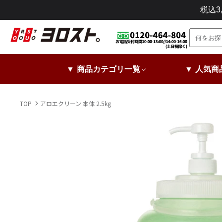
コ
税込
ン
テ
ン
ツ
に
▼ 商品カテゴリ一覧
▼ 人気商
ス
キ
ッ
TOP
アロエクリーン 本体 2.5kg
プ
し
ま
す