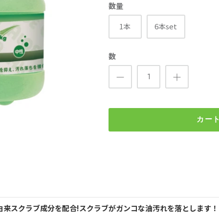
数量
1本
6本set
数
カー
由来スクラブ成分を配合!スクラブがガンコな油汚れを落とします！