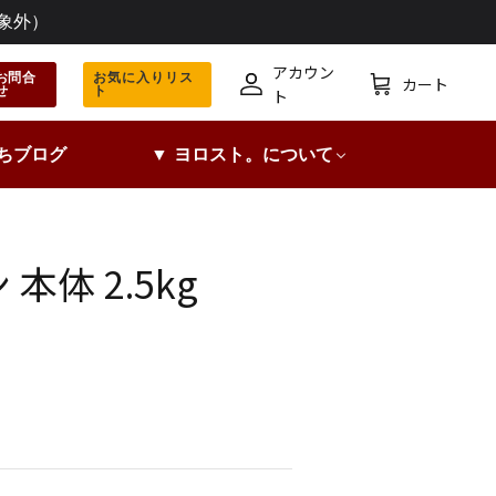
象外）
アカウン
お問合
お気に入りリス
カート
せ
ト
ア
カ
ト
カ
ー
ウ
ト
ちブログ
▼ ヨロスト。について
ン
ト
本体 2.5kg