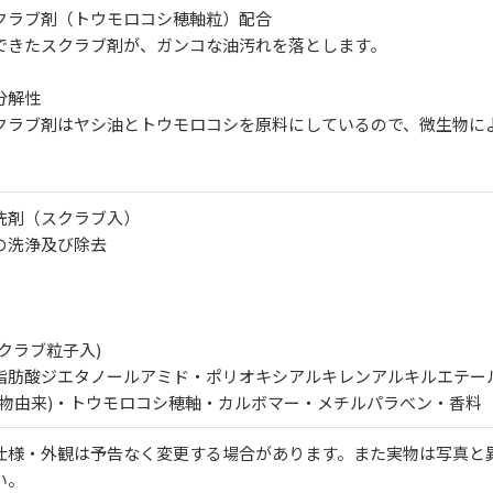
クラブ剤（トウモロコシ穂軸粒）配合
できたスクラブ剤が、ガンコな油汚れを落とします。
分解性
クラブ剤はヤシ油とトウモロコシを原料にしているので、微生物に
洗剤（スクラブ入）
の洗浄及び除去
クラブ粒子入)
脂肪酸ジエタノールアミド・ポリオキシアルキレンアルキルエテー
植物由来)・トウモロコシ穂軸・カルボマー・メチルパラべン・香料
仕様・外観は予告なく変更する場合があります。また実物は写真と
い。