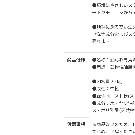
●環境にやさしいス
→トウモロコシから
●地球に還る高い生
→洗浄成分およびス
還ります
商品仕様
●名称：油汚れ専用
●用途：鉱物性油脂
●内容量:2.5kg
●液性：中性
●緑色ペースト状(ス
●成分：水・ヤシ油
ス・ポリ乳酸(天然
注意事項
※商品改良のため、
かじめご了承くださ