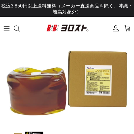
コ
税込3,850円以上送料無料（メーカー直送商品を除く。沖縄・
ン
離島対象外）
テ
ン
ツ
に
ス
キ
ッ
プ
し
ま
す