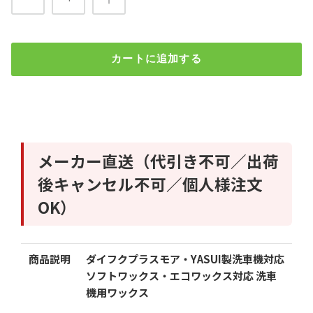
カートに追加する
フィニッシュ 10L ダイフクプラスモア YASUI ソフトワックス
エコワックス対応 洗車機用ワックス 業務用 J206
検索
¥7,580
（税込）
メーカー直送（代引き不可／出荷
後キャンセル不可／個人様注文
数
OK）
商品説明
ダイフクプラスモア・YASUI製洗車機対応
ソフトワックス・エコワックス対応 洗車
カートに追加する
機用ワックス