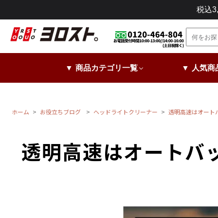
コ
税込
ン
テ
ン
ツ
に
▼ 商品カテゴリ一覧
▼ 人気商
ス
キ
ッ
プ
ホーム
お役立ちブログ
ヘッドライトクリーナー
透明高速はオート
し
ま
透明高速はオートバ
す