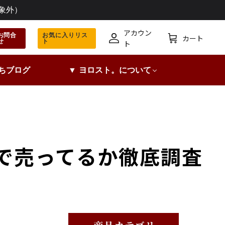
象外）
アカウン
お問合
お気に入りリス
カート
せ
ト
ア
カ
ト
カ
ー
ウ
ト
ちブログ
▼ ヨロスト。について
ン
ト
で売ってるか徹底調査