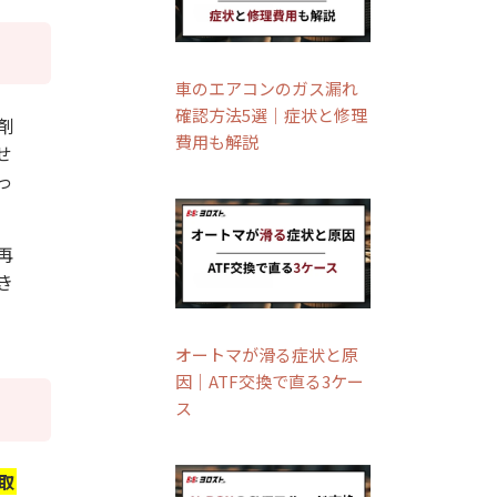
車のエアコンのガス漏れ
確認方法5選｜症状と修理
剤
費用も解説
せ
っ
再
き
オートマが滑る症状と原
因｜ATF交換で直る3ケー
ス
取