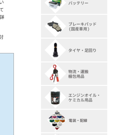
い
て
詳
討