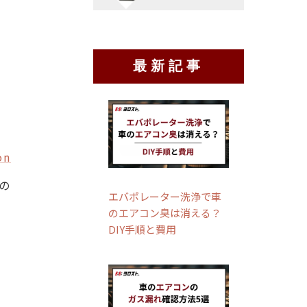
最新記事
on
の
エバポレーター洗浄で車
のエアコン臭は消える？
DIY手順と費用