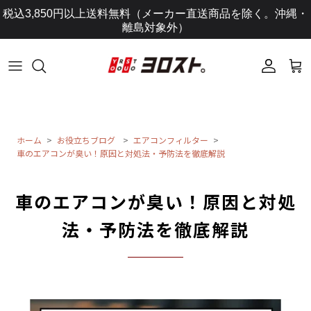
コ
税込3,850円以上送料無料（メーカー直送商品を除く。沖縄・
ン
離島対象外）
テ
ン
ツ
に
ス
キ
ッ
ホーム
お役立ちブログ
エアコンフィルター
車のエアコンが臭い！原因と対処法・予防法を徹底解説
プ
し
ま
車のエアコンが臭い！原因と対処
す
法・予防法を徹底解説