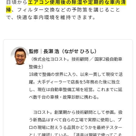
日頃から
エアコン使用後の除湿や定期的な車内清
掃
、フィルター交換などの予防策を講じること
で、快適な車内環境を維持できます。
監修｜長瀬 浩（ながせ ひろし）
（株式会社ヨロスト。技術顧問 ／ 国家2級自動車
整備士）
18歳で整備の世界に入り、以来一貫して現役で活
躍。大手ディーラーで店長を5年務めた後に独立
し、現在は自動車整備工場を経営。これまでに延
べ数千台の車検・故障診断に携わる。
ヨロスト。創業期から技術顧問として参画。扱
う新商品はすべて自らの工場で実際に使用し、プ
ロの現場に耐えうる品質かどうかを最終テスター
として確認している。「道具は現場で使ってこそ