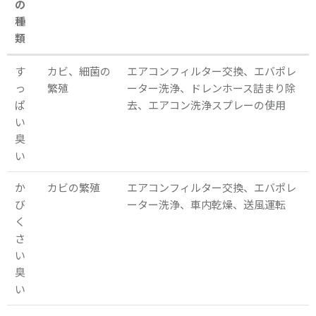
の
種
類
す
カビ、細菌の
エアコンフィルター交換、エバポレ
っ
繁殖
ーター洗浄、ドレンホース詰まり除
ぱ
去、エアコン洗浄スプレーの使用
い
臭
い
か
カビの繁殖
エアコンフィルター交換、エバポレ
び
ーター洗浄、車内乾燥、送風運転
く
さ
い
臭
い