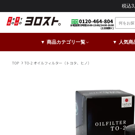
コ
税込
ン
テ
ン
ツ
に
▼ 商品カテゴリ一覧
▼ 人気商
ス
キ
ッ
TOP
TO-2 オイルフィルター（トヨタ、ヒノ）
プ
し
ま
す