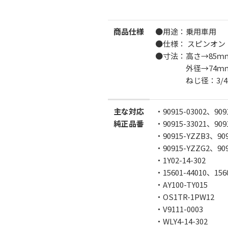
商品仕様
●用途：乗用車用
●仕様： スピンオン
●寸法：高さ→85ｍ
外径→74ｍ
ねじ径：3/4-1
主な対応
・90915-03002、9091
純正品番
・90915-33021、909
・90915-YZZB3、909
・90915-YZZG2、909
・1Y02-14-302
・15601-44010、1560
・AY100-TY015
・OS1TR-1PW12
・V9111-0003
・WLY4-14-302