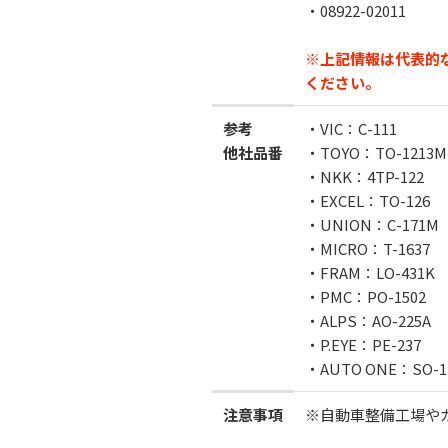
・08922-02011
※上記情報は代表的
ください。
参考
・VIC：C-111
他社品番
・TOYO：TO-1213M
・NKK：4TP-122
・EXCEL：TO-126
・UNION：C-171M
・MICRO：T-1637
・FRAM：LO-431K
・PMC：PO-1502
・ALPS：AO-225A
・P.EYE：PE-237
・AUTO ONE：SO-1
注意事項
※自動車整備工場や