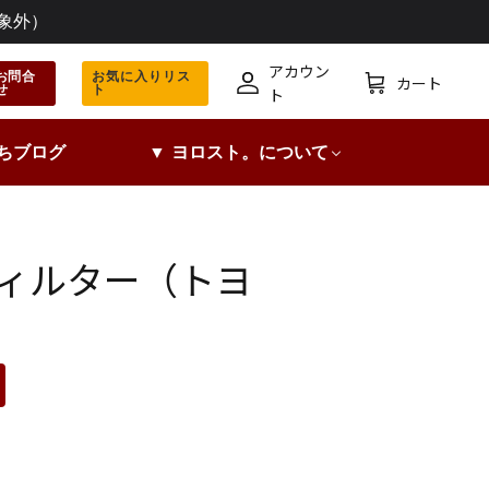
象外）
アカウン
お問合
お気に入りリス
カート
せ
ト
ア
カ
ト
カ
ー
ウ
ト
ちブログ
▼ ヨロスト。について
ン
ト
ルフィルター（トヨ