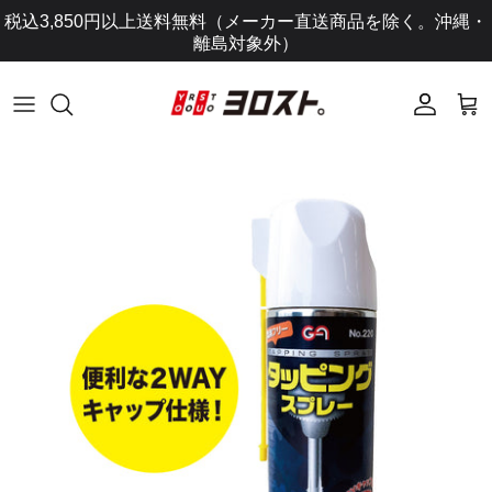
コ
税込3,850円以上送料無料（メーカー直送商品を除く。沖縄・
ン
離島対象外）
テ
ン
ツ
に
ス
キ
ッ
プ
し
ま
す