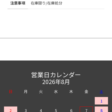
お気に入りに追加
注意事項
在庫限り/在庫処分
営業日カレンダー
2026年8月
日
月
火
水
木
金
土
1
2
3
4
5
6
7
8