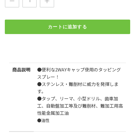
カートに追加する
GA塩素フリー タッピングスプレーNO.220
¥1,000
¥1,400
（税込）
検索
商品説明
●便利な2WAYキャップ使用のタッピング
数
スプレー！
●ステンレス・難削材に威力を発揮しま
す。
●タップ、リーマ、小型ドリル、歯車加
工、自動盤加工等及び難削材、難加工用高
性能金属加工油
カートに追加する
●油性