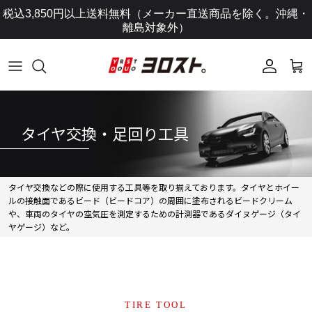
コ
税込3,850円以上送料無料（メーカー直送商品を除く。沖縄・
ン
離島対象外）
テ
ン
ツ
に
ス
キ
タイヤ交換・足回り工具
ッ
プ
し
タイヤ交換などの際に使用する工具等を取り揃えております。タイヤとホイー
ま
ルの接触面であるビード（ビードコア）の周囲に塗布されるビードクリーム
す
や、車両のタイヤの空気圧を測定するための計測器であるダイヌゲージ（タイ
ヤゲージ）など。
TIRE TOOL