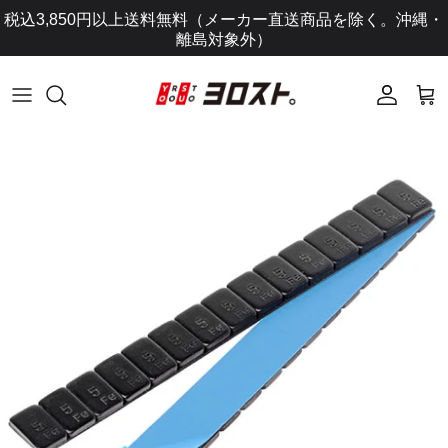
コ
税込3,850円以上送料無料（メーカー直送商品を除く。沖縄・
ン
離島対象外）
テ
ン
ツ
に
ス
キ
ッ
プ
し
ま
す