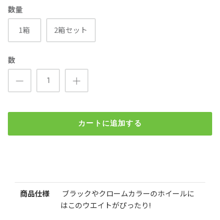
数量
1箱
2箱セット
数
カートに追加する
貼り付け板ウエイト（アルミホイール用）板タイプ ブラック
3kg入
検索
¥3,980
（税込）
商品仕様
ブラックやクロームカラーのホイールに
はこのウエイトがぴったり!
数量