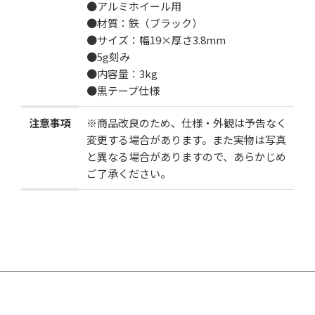
●アルミホイール用
1箱
2箱セット
●材質：鉄（ブラック）
●サイズ：幅19×厚さ3.8mm
●5g刻み
数
●内容量：3kg
●黒テープ仕様
注意事項
※商品改良のため、仕様・外観は予告なく
変更する場合があります。また実物は写真
と異なる場合がありますので、あらかじめ
カートに追加する
ご了承ください。
お気に入りに追加