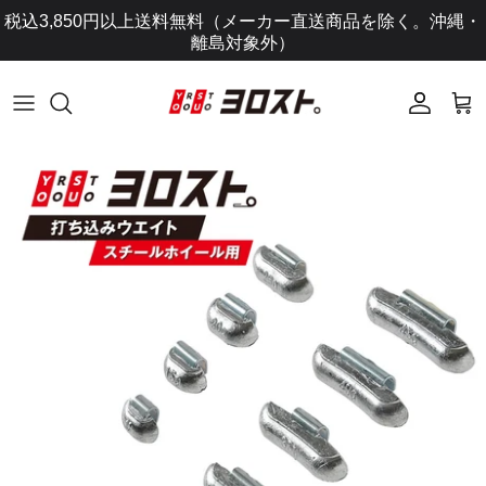
コ
税込3,850円以上送料無料（メーカー直送商品を除く。沖縄・
ン
離島対象外）
テ
ン
ツ
に
ス
キ
ッ
プ
し
ま
す