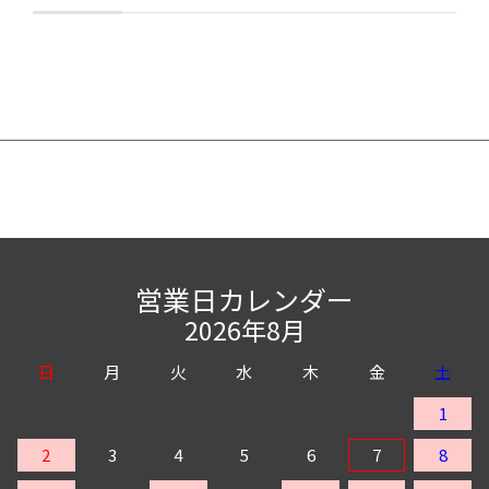
お気に入りに追加
営業日カレンダー
2026年8月
日
月
火
水
木
金
土
1
2
3
4
5
6
7
8