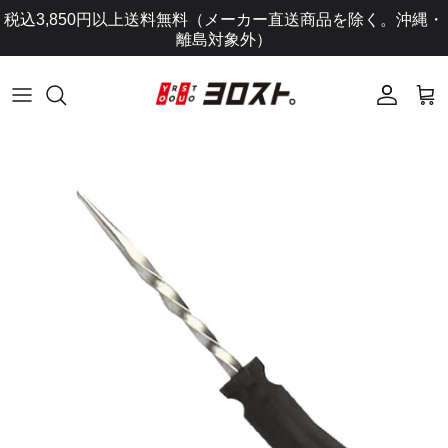
コ
税込3,850円以上送料無料（メーカー直送商品を除く。沖縄・
ン
離島対象外）
テ
ン
ツ
に
ス
キ
ッ
プ
し
ま
す