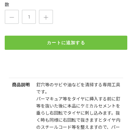
数
カートに追加する
TECH スパイラルツール #915
¥1,440
（税込）
検索
商品説明
釘穴等のサビや油などを清掃する専用工具
数
です。
パーマキュア等をタイヤに挿入する前に釘
等を抜いた後に本品にケミカルセメントを
垂らし右回転でタイヤに刺し込みます。抜
く時も同様に右回転で抜きますとタイヤ内
のスチールコード等を整えますので、パー
カートに追加する