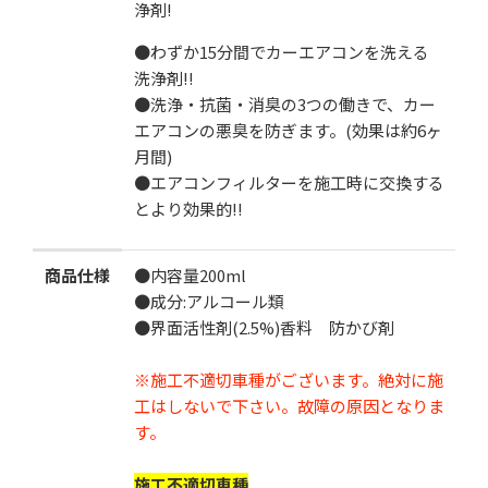
1本
3本set
浄剤!
●わずか15分間でカーエアコンを洗える
数
洗浄剤!!
●洗浄・抗菌・消臭の3つの働きで、カー
エアコンの悪臭を防ぎます。(効果は約6ヶ
月間)
●エアコンフィルターを施工時に交換する
とより効果的!!
カートに追加する
商品仕様
●内容量200ml
お気に入りに追加
●成分:アルコール類
●界面活性剤(2.5%)香料 防かび剤
※施工不適切車種がございます。絶対に施
工はしないで下さい。故障の原因となりま
す。
施工不適切車種