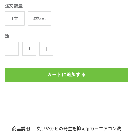
注文数量
1本
3本set
数
カートに追加する
ZAC JAPAN カーエアコン洗浄 Super JET MAX 200ml
¥1,700
（税込）
検索
注文数量
商品説明
臭いやカビの発生を抑えるカーエアコン洗