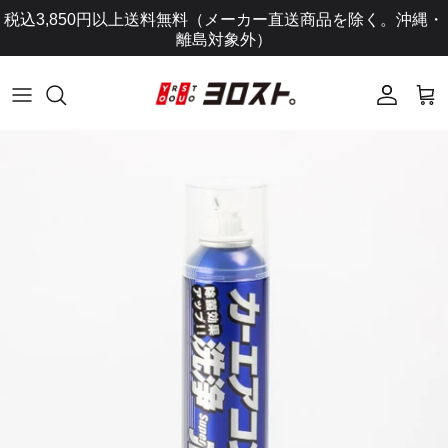
コ
税込3,850円以上送料無料（メーカー直送商品を除く。沖縄・
ン
離島対象外）
テ
ン
ツ
に
ス
キ
ッ
プ
し
ま
す