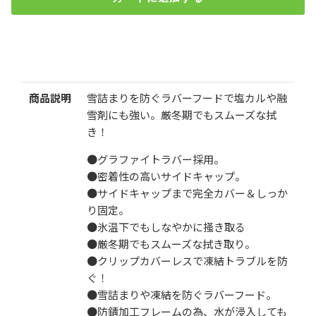
スノーアンサーSブレード（雪用ワイパー）リヤ用200ｍｍ～
380ｍｍ
検索
¥1,520
（税込）
商品説明
雪詰まりを防ぐラバーフードで塩カルや融
雪剤にも強い。厳冬期でもスムーズな拭
き！
サイズ
●グラファイトラバー採用。
●密着性の高いサイドキャップ。
注文数量
●サイドキャップまで完全カバー＆しっか
り固定。
1本
2本set
●氷温下でもしなやかに掻き取る
●厳冬期でもスムーズな拭き取り。
数
●クリップカバーレスで凍結トラブルを防
ぐ！
●雪詰まりや凍結を防ぐラバーフード。
●防錆加工フレームの為、水が浸入しても