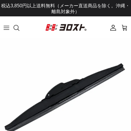
コ
税込3,850円以上送料無料（メーカー直送商品を除く。沖縄・
ン
離島対象外）
テ
ン
ツ
に
ス
キ
ッ
プ
し
ま
す