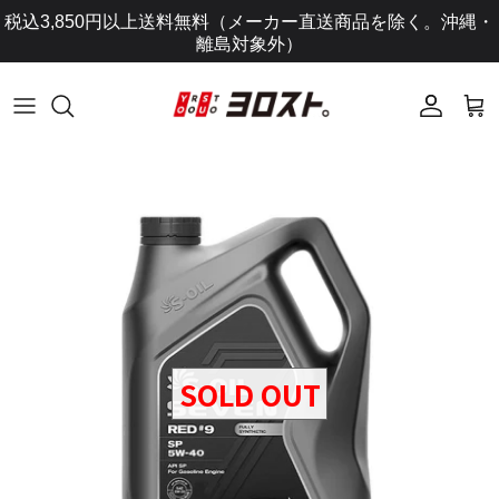
コ
税込3,850円以上送料無料（メーカー直送商品を除く。沖縄・
ン
離島対象外）
テ
ン
ツ
に
ス
キ
ッ
プ
し
ま
す
SOLD OUT