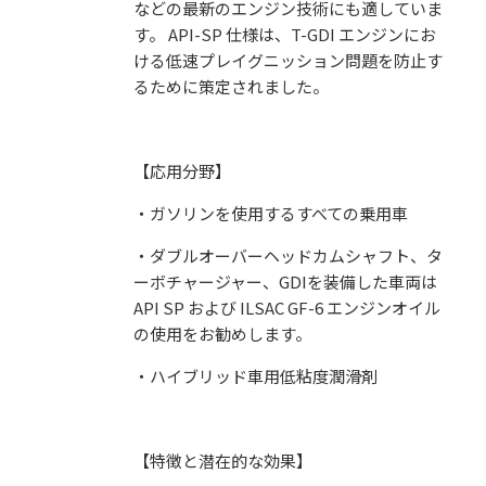
などの最新のエンジン技術にも適していま
す。
API-SP
仕様は、
T-GDI
エンジンにお
ける低速プレイグニッション問題を防止す
るために策定されました。
【応用分野】
・ガソリンを使用するすべての乗用車
・ダブルオーバーヘッドカムシャフト、タ
ーボチャージャー、
GDI
を装備した車両は
API SP
および
ILSAC GF-6
エンジンオイル
の使用をお勧めします。
・ハイブリッド車用低粘度潤滑剤
【特徴と潜在的な効果】