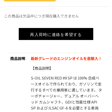
この商品は欠品中につき現在購入できません
S-OIL SEVEN 5W-40 SP 4L 100%合成油
¥5,800
再入荷時に連絡を希望する
（税込）
検索
この商品は欠品中につき現在購入できません
お気に入りに追加
商品説明
最新グレードのエンジンオイルを直輸入！
【商品説明】
S-OIL SEVEN RED #9 SP
は
100%
合成ベ
ースオイルで作られており、ガソリンで走
行するすべての乗用車に適しています。 タ
ーボチャージャー、デュアル オーバーヘ
ッド カムシャフト、
GDI
と性能仕様
API
SP
および
ILSAC GF-6
を必要とする車両