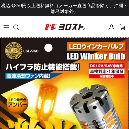
コ
税込3,850円以上送料無料（メーカー直送商品を除く。沖縄・
ン
離島対象外）
テ
ン
ツ
に
ス
キ
ッ
プ
し
ま
す