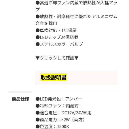
●高速冷却ファン内蔵で放熱性が大幅アッ
数
プ
●放熱性・耐摩耗性に優れたアルミニウム
合金を採用
●車検対応・1年保証
●LEDチップ24個搭載
●ステルスカラーバルブ
カートに追加する
▼クリックして確認▼
お気に入りに追加
取扱説明書
商品仕様
●LED発光色：アンバー
●冷却ファン：内蔵式
●適合電圧：DC12V/24V車用
●商品電力：52W（両方）
●色温度：1500K