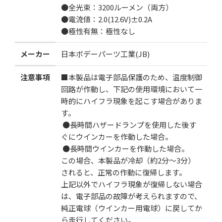
●全光束：3200ルーメン（両方）
●電流値：2.0(12.6V)±0.2A
●極性有無：極性なし
メーカー
日本ボデーパーツ工業(JB)
注意事項
■本製品は電子部品保護のため、温度制御
回路が作動し、下記の使用環境において一
時的にハイフラ現象を起こす場合がありま
す。
●長時間ハザードランプを使用した後す
ぐにウインカーを作動した場合。
●長時間ウインカーを作動した場合。
この場合、本製品が冷却（約2分～3分）
されると、正常の作動に復帰します。
上記以外でハイフラ現象が復帰しない場合
は、電子部品の故障が考えられますので、
純正電球（ウインカー用電球）に戻してか
ら走行してください。