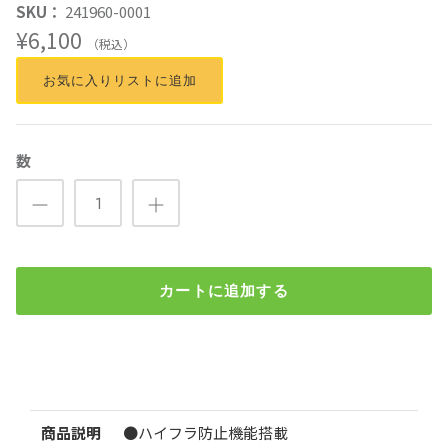
SKU：
241960-0001
¥6,100
（税込）
お気に入りリストに追加
数
カートに追加する
JB激光LEDウインカーバルブ S25 BA15S 平行ピン180° LSL-
960 2個入
検索
¥6,100
（税込）
商品説明
●ハイフラ防止機能搭載