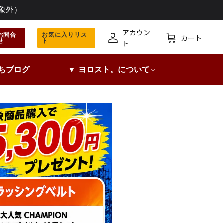
象外）
アカウン
お問合
お気に入りリス
カート
せ
ト
ア
カ
ト
カ
ー
ウ
ト
ちブログ
▼ ヨロスト。について
ン
ト