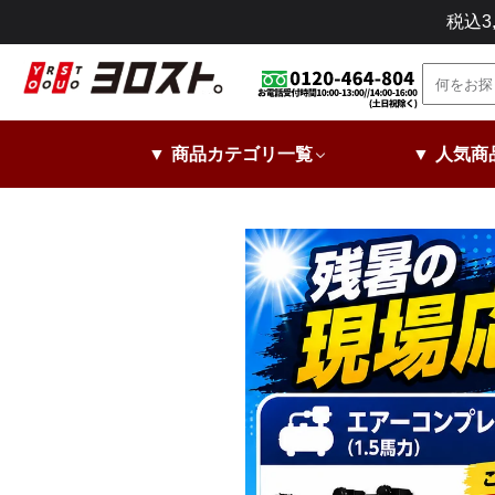
コ
税込
ン
テ
ン
ツ
に
▼ 商品カテゴリ一覧
▼ 人気商
ス
キ
ッ
プ
し
ま
す