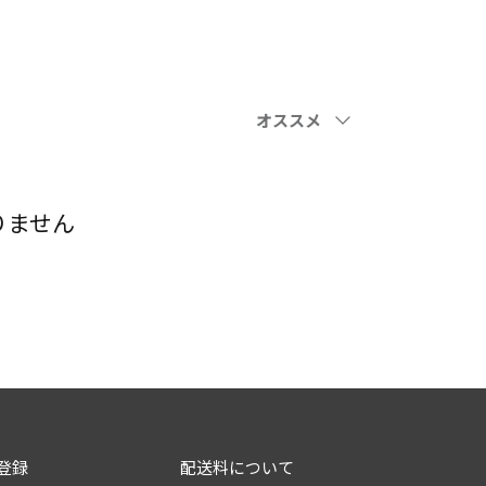
並
オススメ
び
替
え
りません
登録
配送料について