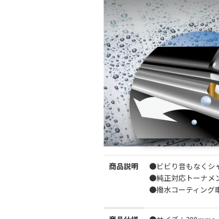
商品説明
●ビビり音もなくシ
●純正対応トーナメ
●撥水コーティング