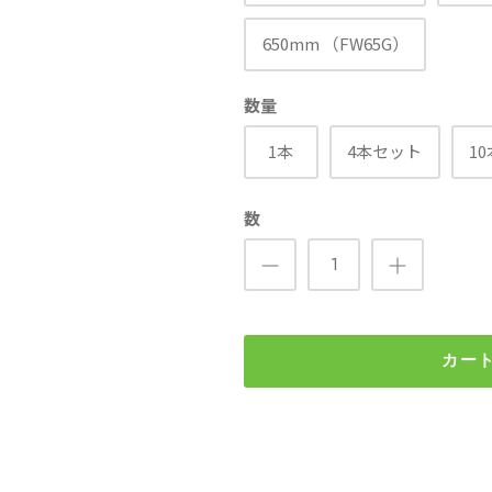
650mm （FW65G）
数量
1本
4本セット
1
数
カー