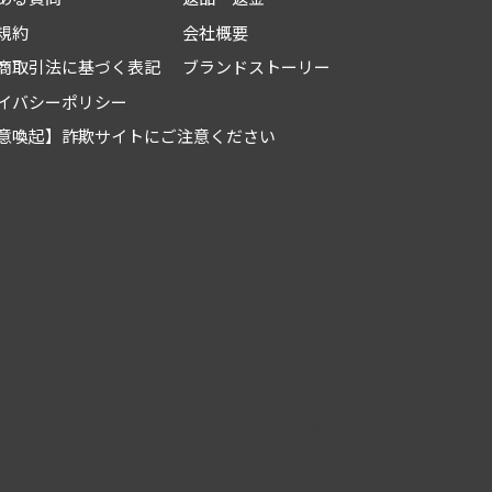
規約
会社概要
商取引法に基づく表記
ブランドストーリー
イバシーポリシー
意喚起】詐欺サイトにご注意ください
グラファイトワイパー本体
（レインアンサー）
300mm～700mm
¥560
（税込）
サイズ