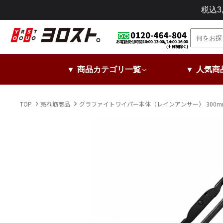
コ
税込
ン
テ
ン
ツ
に
▼ 商品カテゴリ一覧
▼ 人気商
ス
キ
ッ
TOP
売れ筋商品
グラファイトワイパー本体（レインアンサー） 300mm
プ
し
ま
す