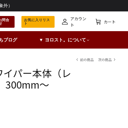
象外）
アカウン
お問合
お気に入りリス
カート
せ
ト
ア
カ
ト
カ
ー
ウ
ト
ちブログ
▼ ヨロスト。について
ン
ト
前の商品
次の商品
ワイパー本体（レ
 300mm～