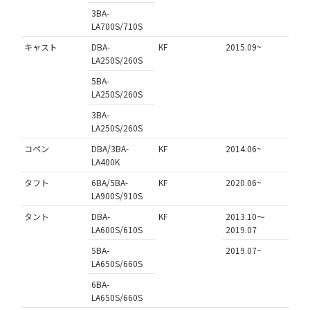
3BA-
LA700S/710S
キャスト
DBA-
KF
2015.09~
LA250S/260S
5BA-
LA250S/260S
3BA-
LA250S/260S
コペン
DBA/3BA-
KF
2014.06~
LA400K
タフト
6BA/5BA-
KF
2020.06~
LA900S/910S
タント
DBA-
KF
2013.10～
LA600S/610S
2019.07
5BA-
2019.07~
LA650S/660S
6BA-
LA650S/660S