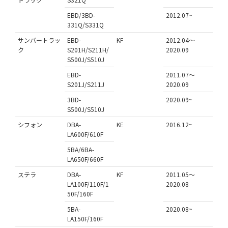
EBD/3BD-
2012.07~
331Q/S331Q
サンバートラッ
EBD-
KF
2012.04～
ク
S201H/S211H/
2020.09
S500J/S510J
EBD-
2011.07～
S201J/S211J
2020.09
3BD-
2020.09~
S500J/S510J
シフォン
DBA-
KE
2016.12~
LA600F/610F
5BA/6BA-
LA650F/660F
ステラ
DBA-
KF
2011.05～
LA100F/110F/1
2020.08
50F/160F
5BA-
2020.08~
LA150F/160F