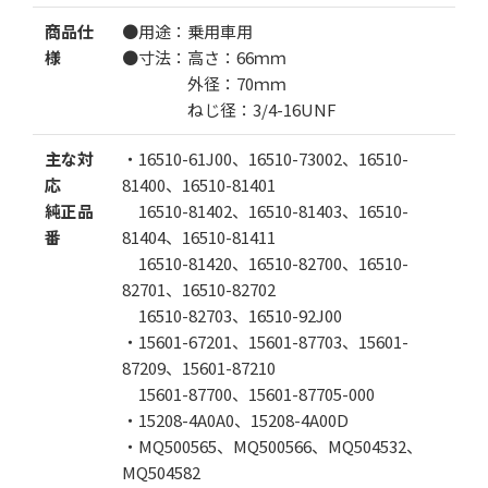
商品仕
●用途：乗用車用
数量
様
●寸法：高さ：66ｍｍ
1個
20個
100個
外径：70ｍｍ
ねじ径：3/4-16UNF
数
主な対
・16510-61J00、16510-73002、16510-
応
81400、16510-81401
純正品
16510-81402、16510-81403、16510-
番
81404、16510-81411
16510-81420、16510-82700、16510-
82701、16510-82702
カートに追加する
16510-82703、16510-92J00
・15601-67201、15601-87703、15601-
お気に入りに追加
87209、15601-87210
15601-87700、15601-87705-000
・15208-4A0A0、15208-4A00D
・MQ500565、MQ500566、MQ504532、
MQ504582