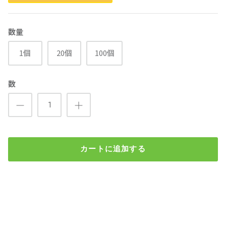
数量
1個
20個
100個
数
カートに追加する
TO-1 オイルフィルター（トヨタ、スズキ、ダイハツ、レクサ
ス）
検索
¥360
（税込）