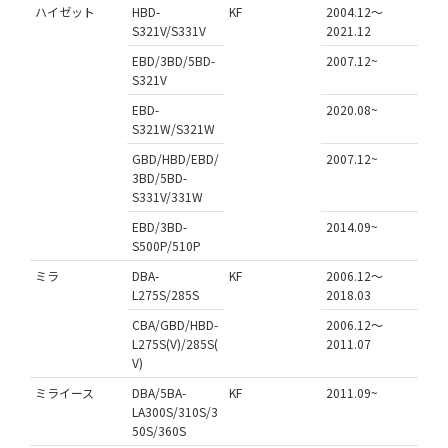
ハイゼット
HBD-
KF
2004.12～
S321V/S331V
2021.12
EBD/3BD/5BD-
2007.12~
S321V
EBD-
2020.08~
S321W/S321W
GBD/HBD/EBD/
2007.12~
3BD/5BD-
S331V/331W
EBD/3BD-
2014.09~
S500P/510P
ミラ
DBA-
KF
2006.12～
L275S/285S
2018.03
CBA/GBD/HBD-
2006.12～
L275S(V)/285S(
2011.07
V)
ミライース
DBA/5BA-
KF
2011.09~
LA300S/310S/3
50S/360S