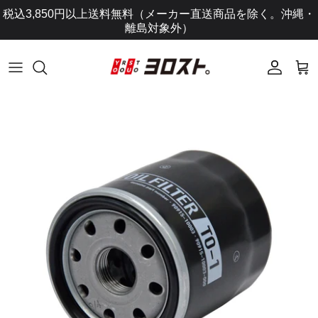
コ
税込3,850円以上送料無料（メーカー直送商品を除く。沖縄・
ン
離島対象外）
テ
ン
ツ
に
ス
キ
ッ
プ
し
ま
す