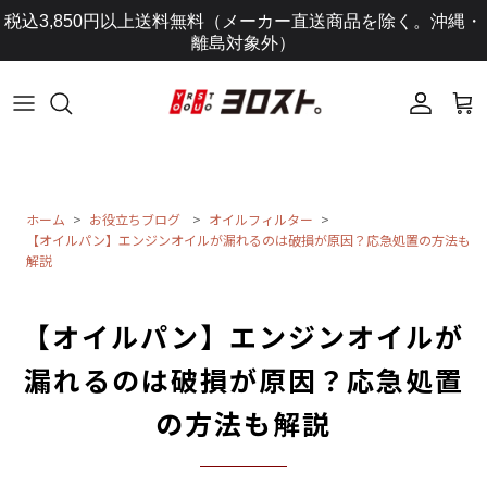
コ
税込3,850円以上送料無料（メーカー直送商品を除く。沖縄・
ン
離島対象外）
テ
ン
ツ
に
ス
キ
ッ
ホーム
お役立ちブログ
オイルフィルター
【オイルパン】エンジンオイルが漏れるのは破損が原因？応急処置の方法も
プ
解説
し
ま
す
【オイルパン】エンジンオイルが
漏れるのは破損が原因？応急処置
の方法も解説